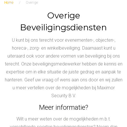
Home
/
Overige
O
Overige
v
Beveiligingsdiensten
e
U kunt bij ons terecht voor evenementen-, objecten-,
r
horeca-, zorg- en winkelbeveiliging. Daarnaast kunt u
i
uiteraard ook voor andere vormen van beveiliging bij ons
g
terecht. Onze beveiligingsmedewerker hebben de kennis en
e
expertise om in elke situatie de juiste gedrag en aanpak te
hanteren. Geef uw vraag of wens aan ons door en wij zullen
u meer vertellen over de mogelijkheden bij Maximor
Security B.V.
Meer informatie?
Wilt u meer weten over de mogelijkheden m.b.t.
verschillende soorten beveiligingsdiensten? Neem dan