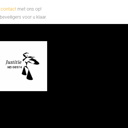
t
contact
met ons op!
veiligers voor u klaar.