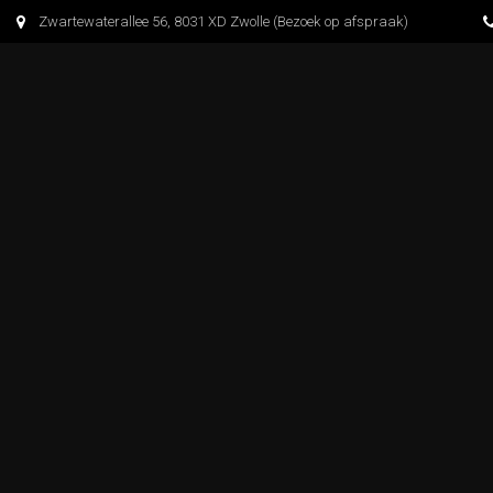
S
Zwartewaterallee 56, 8031 XD Zwolle (Bezoek op afspraak)
k
i
p
t
o
c
o
n
t
e
n
t