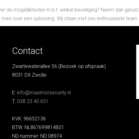
ver de mogelijkheden m.b.t. winkel beveiliging? Neem dan gerus
 mee over een oplossing. Wij staan met ons enthousiaste team be
Contact
Zwartewaterallee 56 (Bezoek op afspraak)
8031 DX Zwolle
E:
info@maximorsecurity.nl
T:
038 23 40 651
KVK: 96652136
BTW: NL867699814B01
ND-nummer: ND 08974