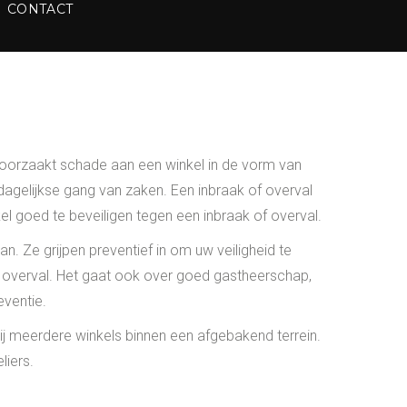
CONTACT
roorzaakt schade aan een winkel in de vorm van
 dagelijkse gang van zaken. Een inbraak of overval
 goed te beveiligen tegen een inbraak of overval.
. Ze grijpen preventief in om uw veiligheid te
en overval. Het gaat ook over goed gastheerschap,
eventie.
bij meerdere winkels binnen een afgebakend terrein.
liers.