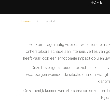
HOME
Home
/
Winkel
W
i
Het komt regelmatig voor dat winkeliers te ma
n
onherstelbare schade aan interieur, verlies van g
heeft vaak ook een emotionele impact op u en uw 
k
Onze beveiligers houden toezicht en kunnen vo
e
waarborgen wanneer de situatie daarom vraagt. Wi
l
klantvr
Gezamenlijk kunnen winkeliers ervoor kiezen om het
Bij c