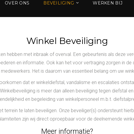
OVER ONS
BEVEILIGING
WERKEN BIJ
Winkel Beveiliging
ken hebben met inbraak of overval. Een gebeurtenis als deze ve
oederen en informatie. Ook kan het voor vertraging zorgen in de
medewerkers. Het is daarom van essentieel belang om uw winkel
orkomen dat er winkeldiefstal, vandalisme en escalaties ontstaan
nkelbeveiliging is meer dan alleen beveiliging tegen diefstal 
iendelijkheid en begeleiding van winkelpersoneel m.b.t. diefstalpr
 terrein te laten beveiligen. Onze beveiliger(s) ondersteunt hier
alamiteiten zijn wij direct oproepbaar voor de deelnemende winke
Meer informatie?